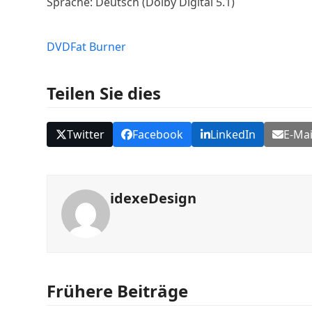
Sprache: Deutsch (Dolby Digital 5.1)
DVD
Fat Burner
Teilen Sie dies
Twitter
Facebook
LinkedIn
E-Mai
idexeDesign
Frühere Beiträge