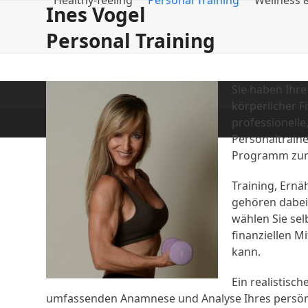
Healthy-feeling
Personal Training
Wellness
Skip
Ines Vogel
to
Personal Training
content
Sie haben Ihre
körperlicher Fi
professionelle
Personaltrain
Programm zur z
Training, Ernä
gehören dabei
wählen Sie sel
finanziellen Mi
kann.
Ein realistisc
umfassenden Anamnese und Analyse Ihres persönli