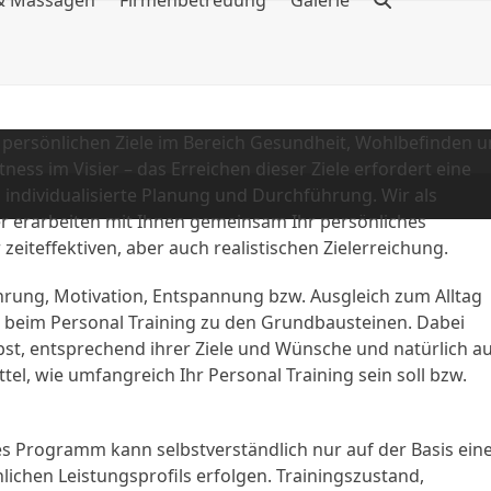
 & Massagen
Firmenbetreuung
Galerie
 persönlichen Ziele im Bereich Gesundheit, Wohlbefinden 
tness im Visier – das Erreichen dieser Ziele erfordert eine
, individualisierte Planung und Durchführung. Wir als
er erarbeiten mit Ihnen gemeinsam Ihr persönliches
eiteffektiven, aber auch realistischen Zielerreichung.
hrung, Motivation, Entspannung bzw. Ausgleich zum Alltag
 beim Personal Training zu den Grundbausteinen. Dabei
bst, entsprechend ihrer Ziele und Wünsche und natürlich a
ttel, wie umfangreich Ihr Personal Training sein soll bzw.
hes Programm kann selbstverständlich nur auf der Basis ein
chen Leistungsprofils erfolgen. Trainingszustand,