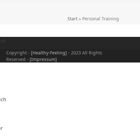
Start
»
Personal Training
und
Copyright -
[Healthy-Feeling]
- 2023 All Rights
Reserved -
[Impressum]
uch
er