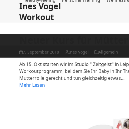
Healthy-feeling
Personal Training
Wellness
Skip
Ines Vogel
to
Workout
content
Neuer Kurs für Mütter
7. September 2018
Ines Vogel
Allgemein
Ab 15. Okt starten wir im Studio " Zeitgeist" in Lei
Workoutprogramm, bei dem Sie Ihr Baby in Ihr Tra
Mutterrolle gerecht und tun gleichzeitig etwas…
Mehr Lesen