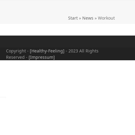
Start
»
News
»
Workout
Copyright -
[Healthy-Feeling]
- 2023 All Rights
Reserved -
[Impressum]